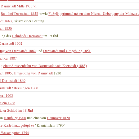
t
Darmstadt Mitte 19. Jhd.
t
Bahnhof Darmstadt 1855
sowie
Fußgängertunnel neben dem Niveau-Uebergang der Mainzer-
adt 1663
, Skizze einer Festung
adt 1850
lung des
Bahnhofs Darmstadt
im 19 Jhd.
Darmstadt 1662
ng von Darmstadt 1882
und
Darmstadt und Umgebung 1851
dt ca. 1887
g einer Strassenbahn von Darmstadt nach Eberstadt (1885)
adt 1895
,
Umgebung von Darmstadt
1830
f Darmstadt 1869
rmstadt / Bessungen 1800
orf 1903
stein 1786
dter Schloß im 18.Jhd
von
Hamburg 1900
und eine von
Hannover 1820
e Karte hinzugefügt zu
"Kranichstein 1790"
 Waisengarten 1754