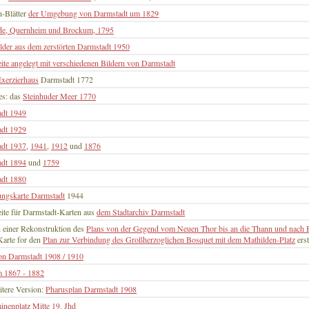
n-Blätter
der Umgebung von Darmstadt um 1829
de, Quernheim und Brockum, 1795
lder aus dem zerstörten Darmstadt 1950
ite angelegt mit verschiedenen Bildern von Darmstadt
Exerzierhaus
Darmstadt 1772
es: das
Steinhuder Meer 1770
adt 1949
adt 1929
adt 1937
,
1941
,
1912
und
1876
adt 1894
und
1759
adt 1880
ungskarte Darmstadt
1944
ite für Darmstadt-Karten aus
dem Stadtarchiv Darmstadt
 einer Rekonstruktion des
Plans von der Gegend vom Neuen Thor bis an die Thann und nach
arte for den
Plan zur Verbindung des Großherzoglichen Bosquet mit dem Mathilden-Platz
erst
on Darmstadt 1908 / 1910
 1867 - 1882
itere Version:
Pharusplan Darmstadt 1908
inenplatz Mitte 19. Jhd