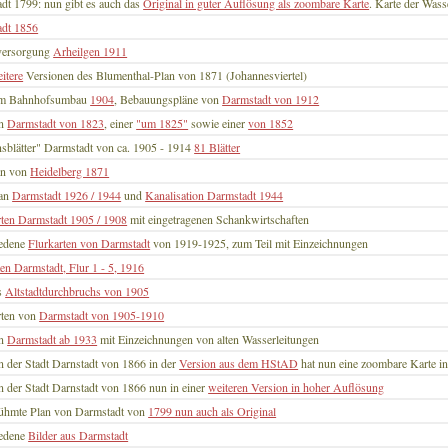
dt 1799: nun gibt es auch das
Original in guter Auflösung als zoombare Karte
. Karte der Was
adt 1856
versorgung
Arheilgen 1911
itere
Versionen des Blumenthal-Plan von 1871 (Johannesviertel)
um Bahnhofsumbau
1904
, Bebauungspläne von
Darmstadt von 1912
on
Darmstadt von 1823
, einer
"um 1825"
sowie einer
von 1852
nsblätter" Darmstadt von ca. 1905 - 1914
81 Blätter
an von
Heidelberg 1871
an
Darmstadt 1926 / 1944
und
Kanalisation Darmstadt 1944
rten Darmstadt 1905 / 1908
mit eingetragenen Schankwirtschaften
iedene
Flurkarten von Darmstadt
von 1919-1925, zum Teil mit Einzeichnungen
ten Darmstadt, Flur 1 - 5, 1916
s
Altstadtdurchbruchs von 1905
rten von
Darmstadt von 1905-1910
on
Darmstadt ab 1933
mit Einzeichnungen von alten Wasserleitungen
n der Stadt Darnstadt von 1866 in der
Version aus dem HStAD
hat nun eine zoombare Karte i
n der Stadt Darnstadt von 1866 nun in einer
weiteren Version in hoher Auflösung
ühmte Plan von Darmstadt von
1799 nun auch als Original
iedene
Bilder aus Darmstadt