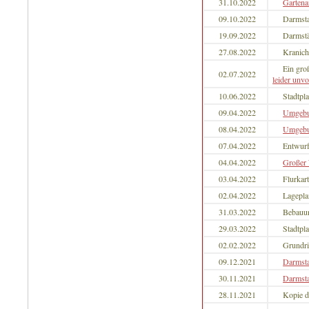
31.10.2022
Gartena
09.10.2022
Darmst
19.09.2022
Darmstä
27.08.2022
Kranich
Ein gro
02.07.2022
leider unvo
10.06.2022
Stadtpl
09.04.2022
Umgebu
08.04.2022
Umgebu
07.04.2022
Entwurf
04.04.2022
Großer
03.04.2022
Flurkar
02.04.2022
Lagepla
31.03.2022
Bebauu
29.03.2022
Stadtpl
02.02.2022
Grundri
09.12.2021
Darmst
30.11.2021
Darmst
28.11.2021
Kopie d