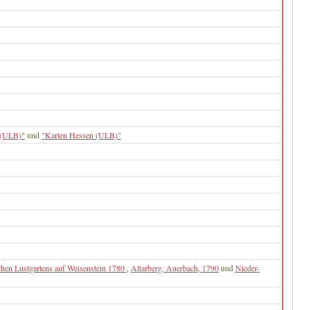
 (ULB)"
und
"Karten Hessen (ULB)"
ichen Lustgartens auf Weisenstein 1780
,
Altarberg, Auerbach, 1790
und
Nieder-