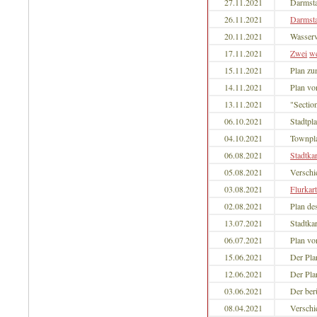
27.11.2021
Darmsta
26.11.2021
Darmst
20.11.2021
Wasser
17.11.2021
Zwei
we
15.11.2021
Plan z
14.11.2021
Plan v
13.11.2021
"Sectio
06.10.2021
Stadtpl
04.10.2021
Townpl
06.08.2021
Stadtka
05.08.2021
Versch
03.08.2021
Flurkar
02.08.2021
Plan de
13.07.2021
Stadtka
06.07.2021
Plan v
15.06.2021
Der Pla
12.06.2021
Der Pla
03.06.2021
Der ber
08.04.2021
Versch