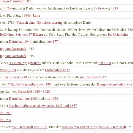
nlagen Darmstadt 1850
adt
1769
und zwei Karten von der Entstehung des Ludwigsplatzes:
1816
sowie
1819
dter Flurpläne,
1930er-Jahre
stein 1786,
Versuch einer Georeferenzierung
als zoombare Karte
ßer Schwung Flurkarten von Darmstadt aus den 1930er- bzw. 1940er-Jahren im Maßstab 1:250
llständiger Satz von 37 Bättern
als Farb-Scan. Plan des Truppenübungsplans
bei Griesheim
an von
Darmstadt 1946
und einer
von 1774
ng von Darmstadt
1912
ng von Darmstadt
1910
 eines
Ausstellungsgebäudes
auf der Mathildenhöhe 1905, Darmstadt
um 1888
mit Centralstat
 Woog 1929
und die Gegend am
Ostbahnhof 1927
te
Flur 17 von 1920
mit Exerzierplatz und die selbe Stelle
mit Festhalle 1927
n der
Villa Breitwiesenberg von 1885
und zwei Bebauungspläne des
Komponistenviertels von
ngsplan von
Darmstadt 1926 / 1928
an von
Darmstadt von 1905
und
von 1926
ss der
Knaben-Arbeitsanstalt zwischen 1827 und 1857
adt 1912
adt 1907
er Karte
von Darmstadt von 1799
, Plan der
projektierten Erweiterung der Stadt Darmstadt
um 