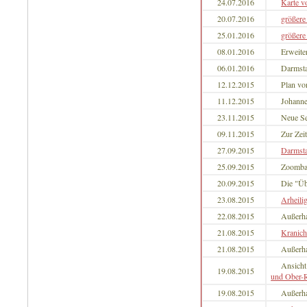
24.07.2016
Karte v
20.07.2016
größere
25.01.2016
größere
08.01.2016
Erweite
06.01.2016
Darmsta
12.12.2015
Plan vo
11.12.2015
Johanne
23.11.2015
Neue Se
09.11.2015
Zur Zeit
27.09.2015
Darmst
25.09.2015
Zoomba
20.09.2015
Die "Ü
23.08.2015
Arheili
22.08.2015
Außerh
21.08.2015
Kranich
21.08.2015
Außerh
Ansicht
19.08.2015
und Ober-
19.08.2015
Außerh