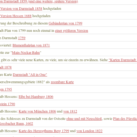
on Darmstadt 1859 (und eine weitere, spätere Version)
 Version von Darmstadt 1858
hochgeladen
 Version Hessen 1688
hochgeladen
rung der Beschreibung zu diesem
Gebäudeplan von 1799
dt-Plan von 1799 nun noch einmal in
einer größeren Version
n Darmstadt
1759
sviertel:
Blumenthalplan von 1871
ite zur "
Main-Neckar-Bahn
"
 gibt es sehr viele neue Karten, zu viele, um sie einzeln zu erwähnen. Siehe
"Karten Darmstadt
adt 1878
re Karte
Darmstadt "All in One"
berschwemmungsgebiete 1882" als
zoombare Karte
gen 1795
alb Hessens:
Elbe bei Hamburg 1806
stein 1790
alb Hessens:
Karte von München 1806
und
von 1812
 des Schlosses zu Darmstadt von der Ostseite
ohne und mit Neuschloß
, sowie
Plan des Fürstl
Rossbacher Bann, 1602
alb Hessens:
Karte des Herzogthums Berg 1799
und
von London 1822