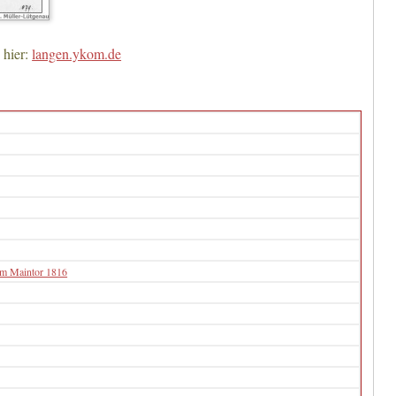
 hier:
langen.ykom.de
m Maintor 1816