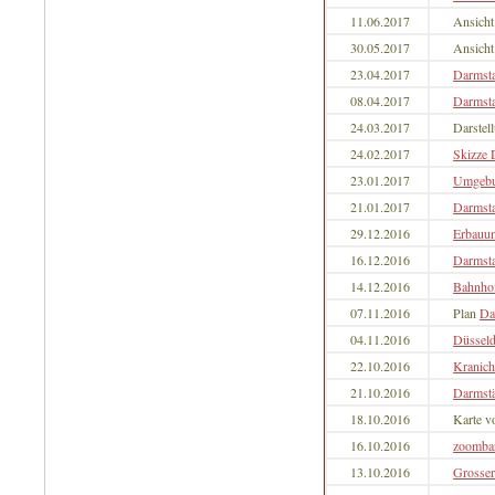
11.06.2017
Ansich
30.05.2017
Ansich
23.04.2017
Darmst
08.04.2017
Darmst
24.03.2017
Darstel
24.02.2017
Skizze 
23.01.2017
Umgebu
21.01.2017
Darmsta
29.12.2016
Erbauun
16.12.2016
Darmst
14.12.2016
Bahnho
07.11.2016
Plan
Da
04.11.2016
Düsseld
22.10.2016
Kranich
21.10.2016
Darmstä
18.10.2016
Karte 
16.10.2016
zoombar
13.10.2016
Grosser