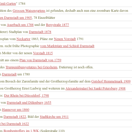
Emil-Garten
" 1784
ition des
Grossen Waisengartens
ist gefunden, deshalb auch nun eine zoombare Karte davon
ten Darmstadt um 1905
, 78 Einzelblätter
t von
Auerbach um 1788
und der
Bergstraße 1877
iterer) Stadtplan von
Darmstadt 1878
onsplan vom
Neckartor
1863, Pläne zur
Neuen Vorstadt
1791
rm. recht frühe Photographie
vom Marktplatz und Schloß Darmstadt
n Moller von der neuen
Vorstadt 1815
itt aus einem
Plan von Darmstadt von 1759
 des
Truppenübungsplatzes bei Griesheim
, Datierung ist noch offen.
on
Darmstadt
um 1780
vom Besuch der Zarenfamile und der Großherzogsfamilie auf dem
Gutshof Hemmelmark 1909
von Großherzog Ernst Ludwig und weiteren im
Alexanderpalast bei Sankt Petersburg 1908
es:
Der Rhein bei Düsseldorf, 1798
t von
Darmstadt und Dillenburg 1655
on
Hannover um 1860
von
Darmstadt 1822
, Bild der
Stadtkirche um 1911
t bei Darmstadt 1622
nes
Bombentreffers im 1.WK
(Soderstraße 110)