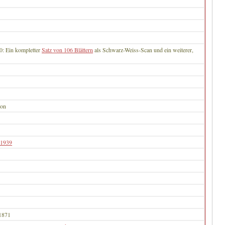
0: Ein kompletter
Satz von 106 Blättern
als Schwarz-Weiss-Scan und ein weiterer,
ion
 1939
1871