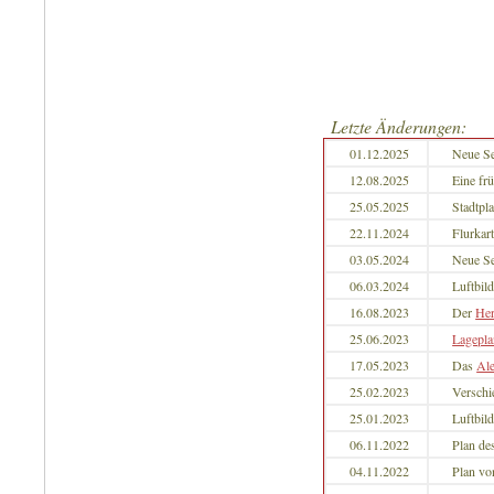
Letzte Änderungen:
01.12.2025
Neue Se
12.08.2025
Eine fr
25.05.2025
Stadtpl
22.11.2024
Flurkar
03.05.2024
Neue Sei
06.03.2024
Luftbil
16.08.2023
Der
Her
25.06.2023
Lagepl
17.05.2023
Das
Ale
25.02.2023
Verschi
25.01.2023
Luftbil
06.11.2022
Plan de
04.11.2022
Plan v