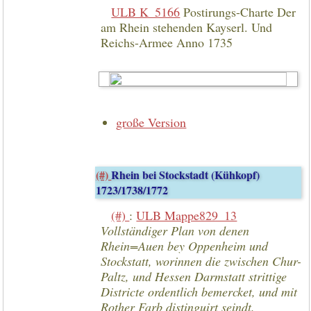
ULB K_5166
Postirungs-Charte Der
am Rhein stehenden Kayserl. Und
Reichs-Armee Anno 1735
große Version
(#)
Rhein bei Stockstadt (Kühkopf)
1723/1738/1772
(#)
:
ULB Mappe829_13
Vollständiger Plan von denen
Rhein=Auen bey Oppenheim und
Stockstatt, worinnen die zwischen Chur-
Paltz, und Hessen Darmstatt strittige
Districte ordentlich bemercket, und mit
Rother Farb distinguirt seindt.