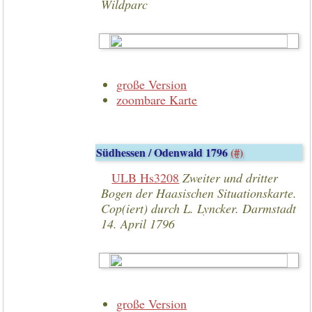
Wildparc
große Version
zoombare Karte
Südhessen / Odenwald 1796
(#)
ULB Hs3208
Zweiter und dritter
Bogen der Haasischen Situationskarte.
Cop(iert) durch L. Lyncker. Darmstadt
14. April 1796
große Version