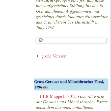
sich zurückgezogen eine fest und diese
hier aufgezeichnet Stöllung bis den 9t
Oct. annahmen. Aufgenommen und
gezeichnet durch Johannes Nievergelder
aus Cranichstein bey Darmstadt im
Juny 1796
große Version
Gross-Gerauer und Mönchbrucher Forst,
1796
(#)
ULB Mappe155_02
:
General Karte
des Gerauer und Mönchsbrucher Forsts
nebst dem darinnen enthaltenen