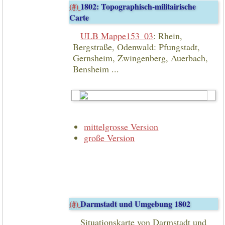
(#)
1802: Topographisch-militairische
Carte
ULB Mappe153_03
: Rhein,
Bergstraße, Odenwald: Pfungstadt,
Gernsheim, Zwingenberg, Auerbach,
Bensheim ...
mittelgrosse Version
große Version
(#)
Darmstadt und Umgebung 1802
Situationskarte von Darmstadt und