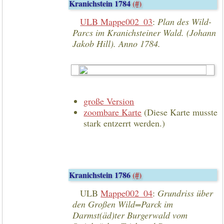
Kranichstein 1784
(#)
ULB Mappe002_03
:
Plan des Wild-
Parcs im Kranichsteiner Wald. (Johann
Jakob Hill). Anno 1784.
große Version
zoombare Karte
(Diese Karte musste
stark entzerrt werden.)
Kranichstein 1786
(#)
ULB
Mappe002_04
:
Grundriss über
den Großen Wild=Parck im
Darmst(äd)ter Burgerwald vom