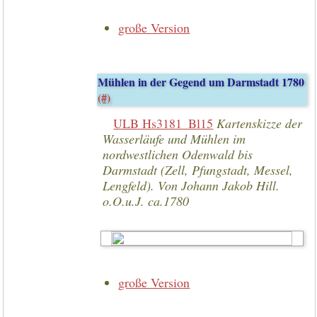
große Version
Mühlen in der Gegend um Darmstadt 1780
(#)
ULB Hs3181_Bl15
Kartenskizze der
Wasserläufe und Mühlen im
nordwestlichen Odenwald bis
Darmstadt (Zell, Pfungstadt, Messel,
Lengfeld). Von Johann Jakob Hill.
o.O.u.J. ca.1780
große Version