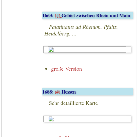
1663:
(#)
Gebiet zwischen Rhein und Main
Palatinatus ad Rhenum. Pfaltz,
Heidelberg. ...
große Version
1688:
(#)
Hessen
Sehr detaillierte Karte