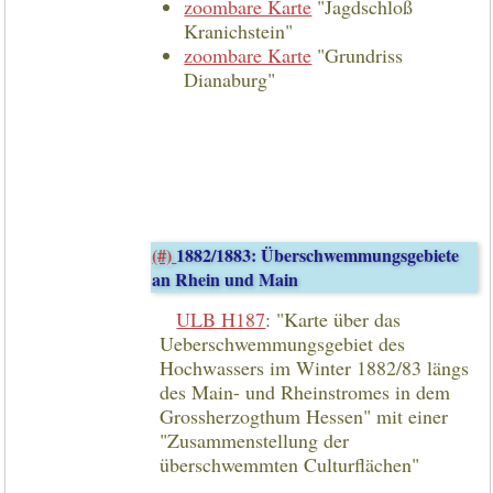
zoombare Karte
"Jagdschloß
Kranichstein"
zoombare Karte
"Grundriss
Dianaburg"
(#)
1882/1883: Überschwemmungsgebiete
an Rhein und Main
ULB H187
: "Karte über das
Ueberschwemmungsgebiet des
Hochwassers im Winter 1882/83 längs
des Main- und Rheinstromes in dem
Grossherzogthum Hessen" mit einer
"Zusammenstellung der
überschwemmten Culturflächen"