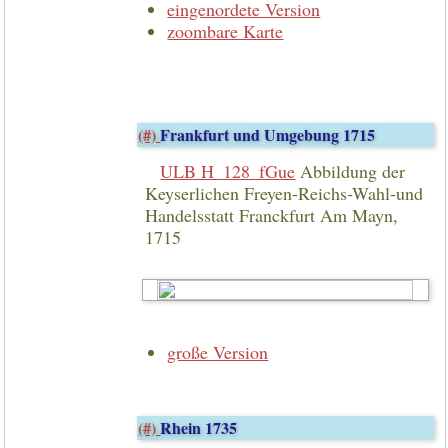
eingenordete Version
zoombare Karte
(#)
Frankfurt und Umgebung 1715
ULB H_128_fGue
Abbildung der
Keyserlichen Freyen-Reichs-Wahl-und
Handelsstatt Franckfurt Am Mayn,
1715
große Version
(#)
Rhein 1735