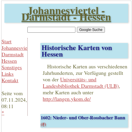
Johannesviertel -
Darmstadt - Hessen
Start
Historische Karten von
Johannesviertel
Hessen
Darmstadt
Hessen
Historische Karten aus verschiedenen
Sonstiges
Jahrhunderten, zur Verfügung gestellt
Links
von der
Universitäts- und
Kontakt
Landesbibliothek Darmstadt (ULB)
,
mehr Karten auch unter
Seite vom
http://langen.ykom.de/
07.11.2024,
08:11
*
1602: Nieder- und Ober-Rossbacher Bann
(#)