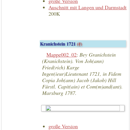
große Version
Auschnitt mit Langen und Darmstadt
200K
Kranichstein 1721
(#)
Mappe002_02
:
Bey Granichstein
(Kranichstein). Von Joh(ann)
Fried(rich) Karge
Ingen(ieur)Lieutenant 1721, in Fidem
Copia Joh(ann) Jacob (Jakob) Hill
Fürstl. Capit(ain) et Com(m)and(ant).
Marxburg 1787.
große Version